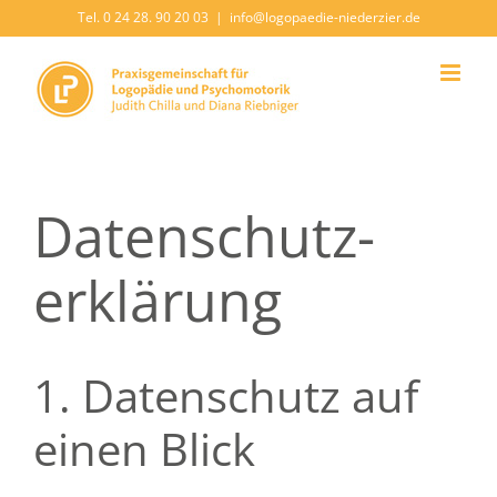
Zum
Tel. 0 24 28. 90 20 03
|
info@logopaedie-niederzier.de
Inhalt
springen
Datenschutz­
erklärung
1. Datenschutz auf
einen Blick